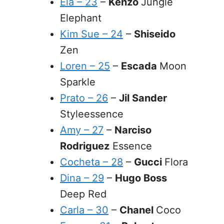
Ela – 23
–
Kenzo
Jungle
Elephant
Kim Sue – 24
–
Shiseido
Zen
Loren – 25
–
Escada
Moon
Sparkle
Prato – 26
–
Jil Sander
Styleessence
Amy – 27
–
Narciso
Rodriguez
Essence
Cocheta – 28
–
Gucci
Flora
Dina – 29
–
Hugo Boss
Deep Red
Carla – 30
–
Chanel
Coco