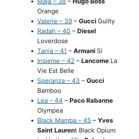
Maja – 38
–
Hugo Boss
Orange
Valerie – 39
–
Gucci
Guilty
Radah – 40
–
Diesel
Loverdose
Tanja – 41
–
Armani
Si
Insieme – 42
–
Lancome
La
Vie Est Belle
Speranza – 43
–
Gucci
Bamboo
Lea – 44
–
Paco Rabanne
Olympea
Black Mamba – 45
–
Yves
Saint Lauren
t Black Opium