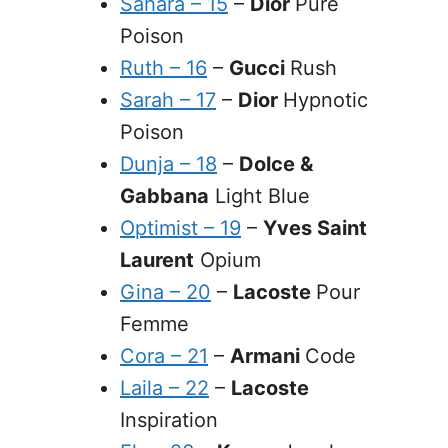
Sahara – 15
–
Dior
Pure
Poison
Ruth – 16
–
Gucci
Rush
Sarah – 17
–
Dior
Hypnotic
Poison
Dunja – 18
–
Dolce &
Gabbana
Light Blue
Optimist – 19
–
Yves Saint
Laurent
Opium
Gina – 20
–
Lacoste
Pour
Femme
Cora – 21
–
Armani
Code
Laila
– 22
–
Lacoste
Inspiration