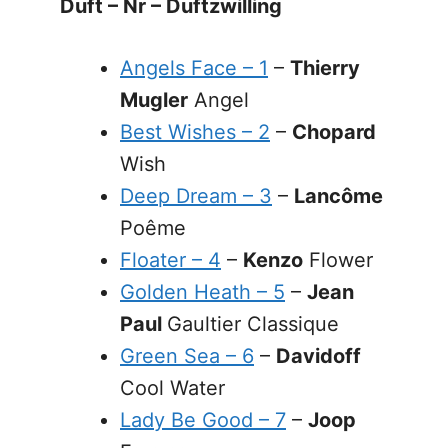
Duft – Nr – Duftzwilling
Angels Face – 1
–
Thierry
Mugler
Angel
Best Wishes – 2
–
Chopard
Wish
Deep Dream – 3
–
Lancôme
Poême
Floater – 4
–
Kenzo
Flower
Golden Heath – 5
–
Jean
Paul
Gaultier Classique
Green Sea – 6
–
Davidoff
Cool Water
Lady
B
e Good – 7
–
Joop