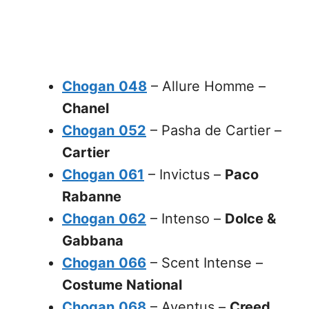
Chogan
048
– Allure Homme –
Chanel
Chogan
052
– Pasha de Cartier –
Cartier
Chogan
061
– Invictus –
Paco
Rabanne
Chogan
062
– Intenso –
Dolce &
Gabbana
Chogan
066
– Scent Intense –
Costume National
Chogan
068
– Aventus –
Creed