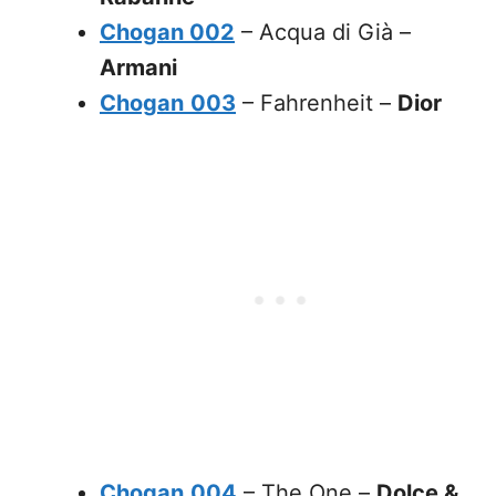
Chogan 002
– Acqua di Già –
Armani
Chogan
003
– Fahrenheit –
Dior
Chogan
004
– The One –
Dolce &