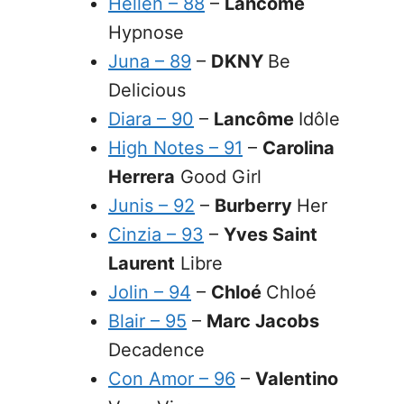
Hellen – 88
–
Lancome
Hypnose
Juna – 89
–
DKNY
Be
Delicious
Diara – 90
–
Lancôme
Idôle
High Notes – 91
–
Carolina
Herrera
Good Girl
Junis – 92
–
Burberry
Her
Cinzia – 93
–
Yves Saint
Laurent
Libre
Jolin – 94
–
Chloé
Chloé
Blair – 95
–
Marc Jacobs
Decadence
Con Amor – 96
–
Valentino