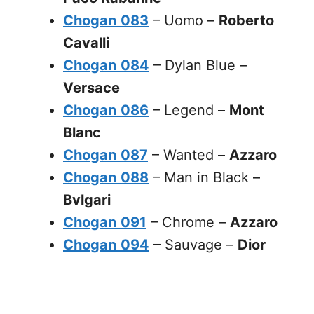
Chogan
083
– Uomo –
Roberto
Cavalli
Chogan
084
– Dylan Blue –
Versace
Chogan
086
– Legend –
Mont
Blanc
Chogan
087
– Wanted –
Azzaro
Chogan
088
– Man in Black –
Bvlgari
Chogan
091
– Chrome –
Azzaro
Chogan
094
– Sauvage –
Dior