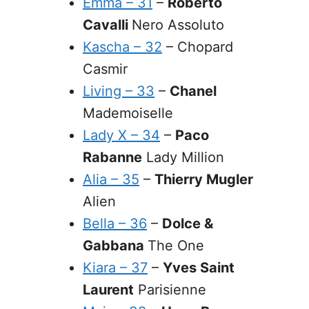
Emma – 31
–
Roberto
Cavalli
Nero Assoluto
Kascha – 32
– Chopard
Casmir
Living – 33
–
Chanel
Mademoiselle
Lady X – 34
–
Paco
Rabanne
Lady Million
Alia – 35
–
Thierry Mugler
Alien
Bella – 36
–
Dolce &
Gabbana
The One
Kiara – 37
–
Yves Saint
Laurent
Parisienne