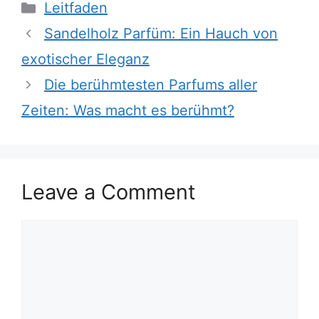
Categories
Leitfaden
Sandelholz Parfüm: Ein Hauch von
exotischer Eleganz
Die berühmtesten Parfums aller
Zeiten: Was macht es berühmt?
Leave a Comment
Comment