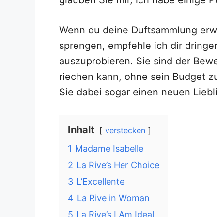
Wenn du deine Duftsammlung erwe
sprengen, empfehle ich dir dring
auszuprobieren. Sie sind der Bewe
riechen kann, ohne sein Budget zu
Sie dabei sogar einen neuen Liebl
Inhalt
verstecken
1
Madame Isabelle
2
La Rive’s Her Choice
3
L’Excellente
4
La Rive in Woman
5
La Rive’s I Am Ideal