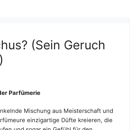
hus? (Sein Geruch
)
der Parfümerie
funkelnde Mischung aus Meisterschaft und
arfümeure einzigartige Düfte kreieren, die
ufen und sogar ein Gefühl für den