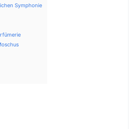
nlichen Symphonie
rfümerie
Moschus